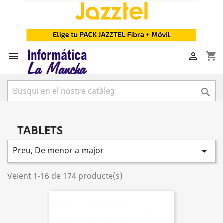
shopping_cart



TABLETS
Preu, De menor a major

Veient 1-16 de 174 producte(s)