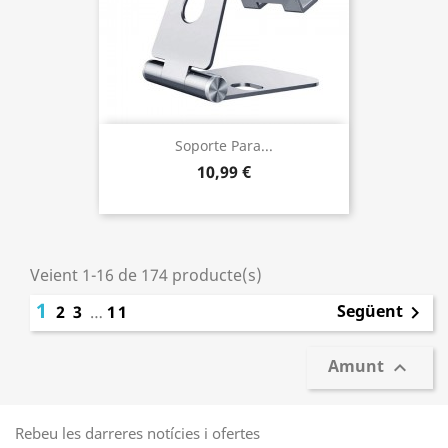
Soporte Para...
10,99 €
Veient 1-16 de 174 producte(s)
1
Següent
2
3
…
11

Amunt

Rebeu les darreres notícies i ofertes