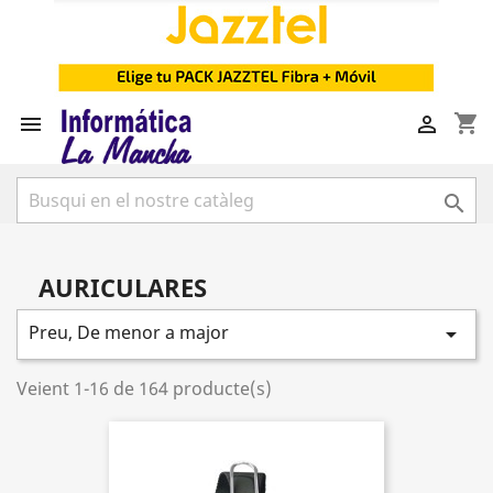
shopping_cart



AURICULARES
Preu, De menor a major

Veient 1-16 de 164 producte(s)