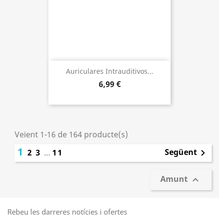
Auriculares Intrauditivos...
6,99 €
Veient 1-16 de 164 producte(s)
1
Següent
2
3
…
11

Amunt

Rebeu les darreres notícies i ofertes