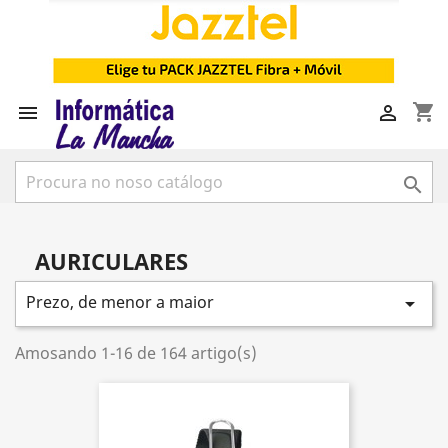
shopping_cart



AURICULARES
Prezo, de menor a maior

Amosando 1-16 de 164 artigo(s)