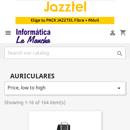
shopping_cart



AURICULARES
Price, low to high

Showing 1-16 of 164 item(s)