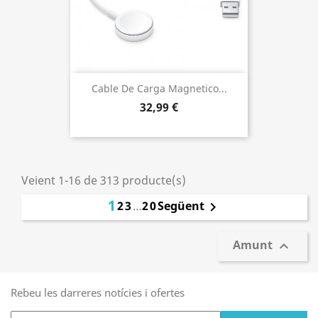
Cable De Carga Magnetico...
32,99 €
Veient 1-16 de 313 producte(s)
1
2
3
…
20
Següent

Amunt

Rebeu les darreres notícies i ofertes