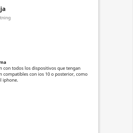
ja
htning
ema
n con todos los dispositivos que tengan
an compatibles con ios 10 o posterior, como
el iphone.