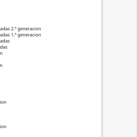
gadas 2.ª generacion
gadas 1.ª generacion
gadas
adas
on
on
cion
cion