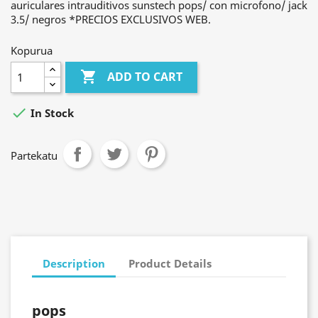
auriculares intrauditivos sunstech pops/ con microfono/ jack
3.5/ negros *PRECIOS EXCLUSIVOS WEB.
Kopurua

ADD TO CART

In Stock
Partekatu
Description
Product Details
pops