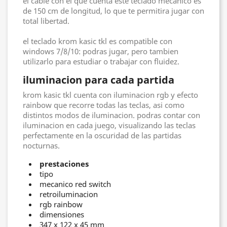
el cable con el que cuenta este teclado mecanico es
de 150 cm de longitud, lo que te permitira jugar con
total libertad.
el teclado krom kasic tkl es compatible con
windows 7/8/10: podras jugar, pero tambien
utilizarlo para estudiar o trabajar con fluidez.
iluminacion para cada partida
krom kasic tkl cuenta con iluminacion rgb y efecto
rainbow que recorre todas las teclas, asi como
distintos modos de iluminacion. podras contar con
iluminacion en cada juego, visualizando las teclas
perfectamente en la oscuridad de las partidas
nocturnas.
prestaciones
tipo
mecanico red switch
retroiluminacion
rgb rainbow
dimensiones
347 x 122 x 45 mm