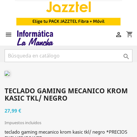
shopping_cart



TECLADO GAMING MECANICO KROM
KASIC TKL/ NEGRO
27,99 €
Impuestos incluidos
teclado gaming mecanico krom kasic tkl/ negro *PRECIOS