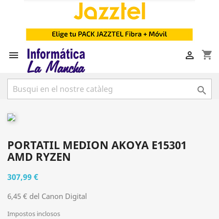
shopping_cart



PORTATIL MEDION AKOYA E15301
AMD RYZEN
307,99 €
6,45 € del Canon Digital
Impostos inclosos