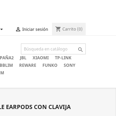
shopping_cart


Carrito
(0)
Iniciar sesión

PAÑA2
JBL
XIAOMI
TP-LINK
BBLIM
REWARE
FUNKO
SONY
EM
E EARPODS CON CLAVIJA