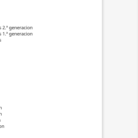
s 2.ª generacion
s 1.ª generacion
s
n
n
n
ion