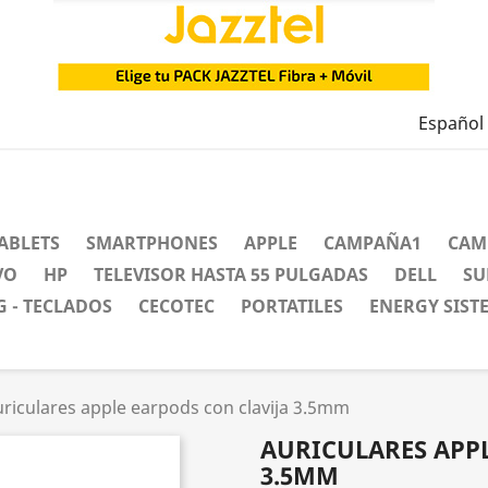
Español
ABLETS
SMARTPHONES
APPLE
CAMPAÑA1
CAM
VO
HP
TELEVISOR HASTA 55 PULGADAS
DELL
SU
 - TECLADOS
CECOTEC
PORTATILES
ENERGY SIST
uriculares apple earpods con clavija 3.5mm
AURICULARES APPL
3.5MM