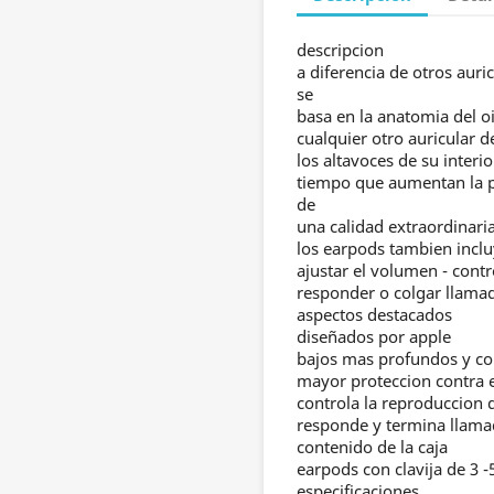
descripcion
a diferencia de otros auri
se
basa en la anatomia del 
cualquier otro auricular de
los altavoces de su interi
tiempo que aumentan la po
de
una calidad extraordinaria
los earpods tambien incl
ajustar el volumen - cont
responder o colgar llama
aspectos destacados
diseñados por apple
bajos mas profundos y c
mayor proteccion contra e
controla la reproduccion 
responde y termina llama
contenido de la caja
earpods con clavija de 3 
especificaciones