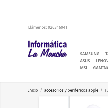
Llámenos:
926316941
SAMSUNG
T
ASUS
LENO
MSI
GAMING
Inicio
accesorios y perifericos apple
a