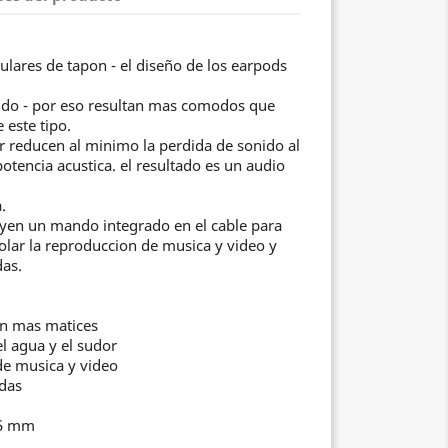
culares de tapon - el diseño de los earpods
oido - por eso resultan mas comodos que
 este tipo.
or reducen al minimo la perdida de sonido al
tencia acustica. el resultado es un audio
.
uyen un mando integrado en el cable para
rolar la reproduccion de musica y video y
das.
on mas matices
l agua y el sudor
de musica y video
das
-5 mm