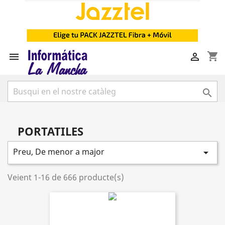
shopping_cart



PORTATILES
Preu, De menor a major

Veient 1-16 de 666 producte(s)