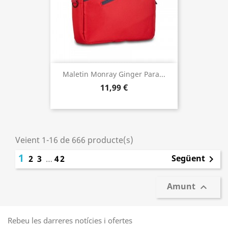
Maletin Monray Ginger Para...
11,99 €
Veient 1-16 de 666 producte(s)
1
Següent
2
3
…
42

Amunt

Rebeu les darreres notícies i ofertes