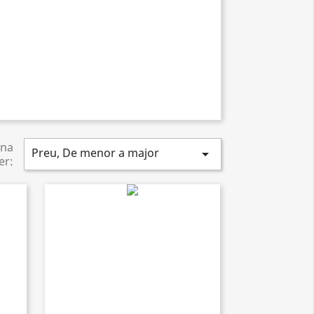
na
Preu, De menor a major

er: