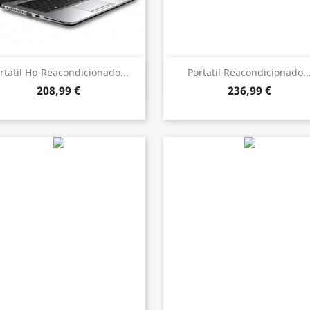
Vista ràpida
Vista ràpida


rtatil Hp Reacondicionado...
Portatil Reacondicionado..
208,99 €
236,99 €