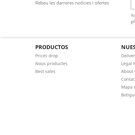
Rebeu les darreres notícies i ofertes
Y
pl
PRODUCTOS
NUES
Prices drop
Delive
Nous productes
Legal 
Best sales
About 
Contac
Mapa d
Botigu