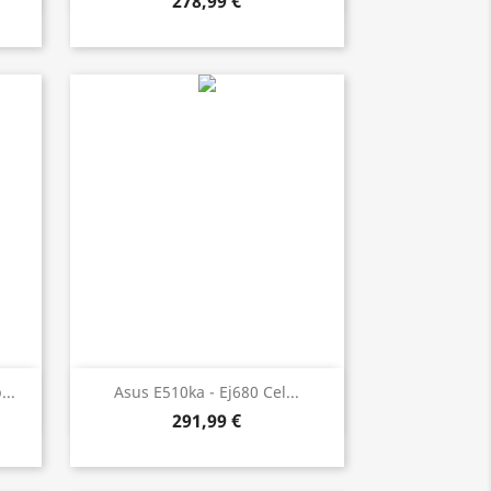
278,99 €
Vista ràpida

...
Asus E510ka - Ej680 Cel...
291,99 €