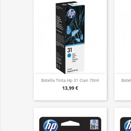
Vista ràpida

Botella Tinta Hp 31 Cian 70ml
Bote
13,99 €