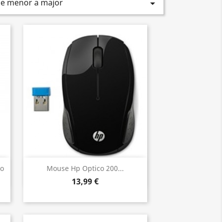
De menor a major

Vista ràpida

o
Mouse Hp Optico 200...
13,99 €