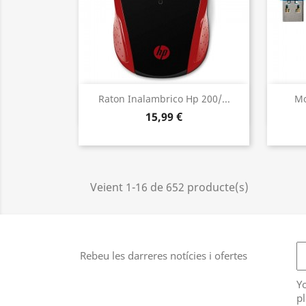
Vista ràpida

Raton Inalambrico Hp 200/...
Mo
15,99 €
Veient 1-16 de 652 producte(s)
Rebeu les darreres notícies i ofertes
Y
pl