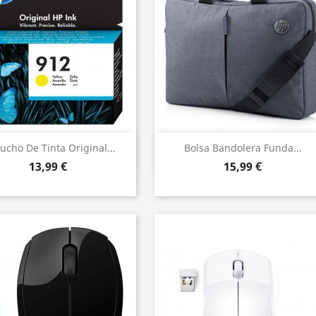
Vista ràpida
Vista ràpida


ucho De Tinta Original...
Bolsa Bandolera Funda...
13,99 €
15,99 €