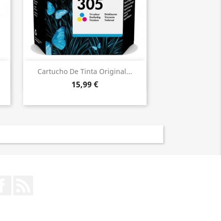
Vista ràpida

Cartucho De Tinta Original...
15,99 €
Facebook
RSS