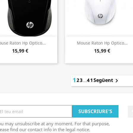
Vista ràpida
Vista ràpida


use Raton Hp Optico...
Mouse Raton Hp Optico...
15,99 €
15,99 €
1
2
3
…
41
Següent

ou may unsubscribe at any moment. For that purpose,
ease find our contact info in the legal notice.