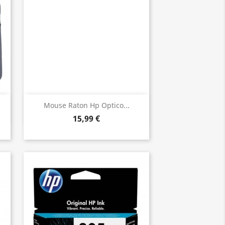
Vista ràpida

Mouse Raton Hp Optico...
15,99 €