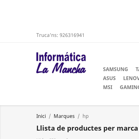
Truca'ns:
926316941
SAMSUNG
T
ASUS
LENO
MSI
GAMING
Inici
Marques
hp
Llista de productes per marca