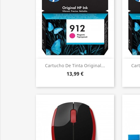
Vista ràpida

Cartucho De Tinta Original...
Cart
13,99 €