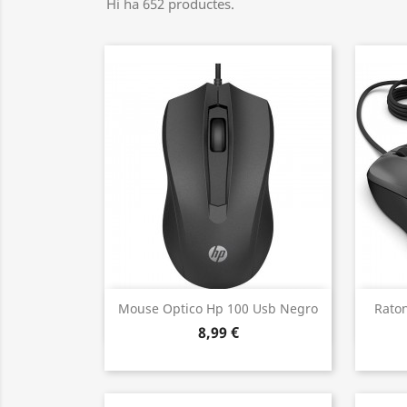
Hi ha 652 productes.
Vista ràpida

Mouse Optico Hp 100 Usb Negro
Raton
8,99 €