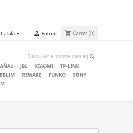
shopping_cart


Carret
(0)
Català
Entreu

AÑA2
JBL
XIAOMI
TP-LINK
BBLIM
REWARE
FUNKO
SONY
EM