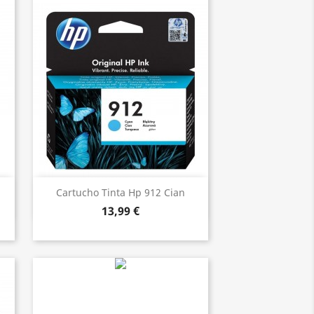
Vista ràpida

Cartucho Tinta Hp 912 Cian
13,99 €