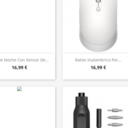
Vista rápida
Vista rápida


De Noche Con Sensor De...
Raton Inalambrico Por...
16,99 €
16,99 €