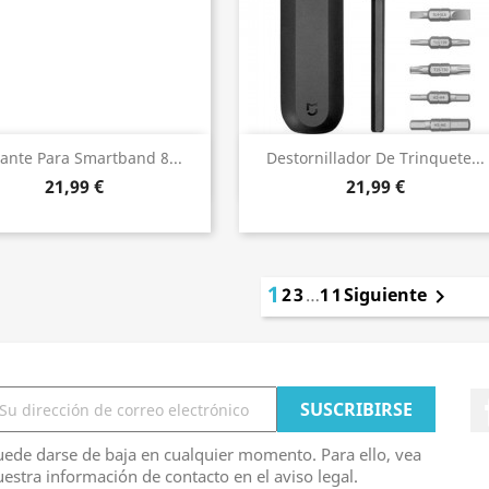
Vista rápida
Vista rápida


ante Para Smartband 8...
Destornillador De Trinquete...
21,99 €
21,99 €
1
2
3
…
11
Siguiente

ede darse de baja en cualquier momento. Para ello, vea
estra información de contacto en el aviso legal.