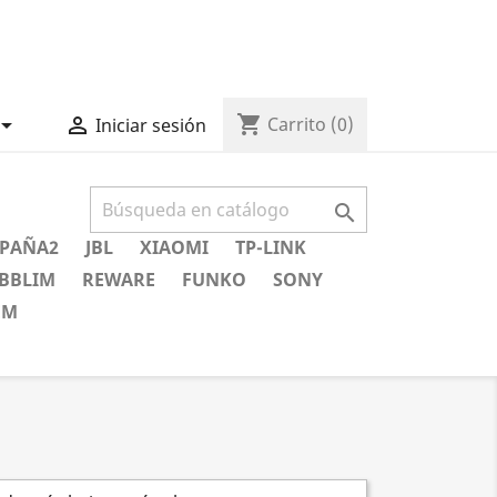
shopping_cart


Carrito
(0)
Iniciar sesión

PAÑA2
JBL
XIAOMI
TP-LINK
BBLIM
REWARE
FUNKO
SONY
EM