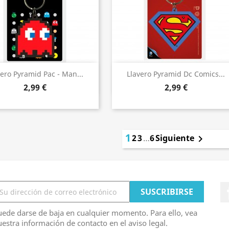
Vista rápida
Vista rápida


vero Pyramid Pac - Man...
Llavero Pyramid Dc Comics...
2,99 €
2,99 €
1
2
3
…
6
Siguiente

ede darse de baja en cualquier momento. Para ello, vea
estra información de contacto en el aviso legal.