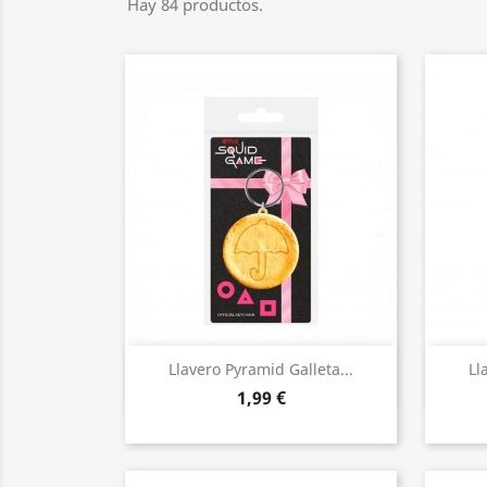
Hay 84 productos.
Vista rápida

Llavero Pyramid Galleta...
Ll
1,99 €