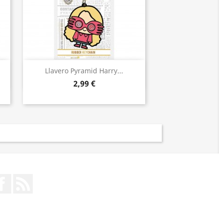
Vista rápida

Llavero Pyramid Harry...
2,99 €
Facebook
Rss