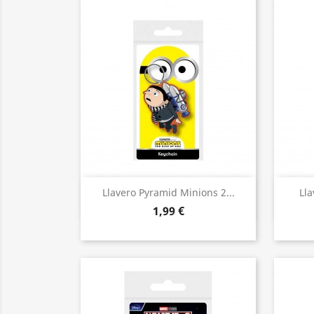
Vista rápida

Llavero Pyramid Minions 2...
Lla
1,99 €