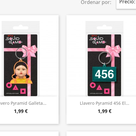
Precio:
Ordenar por:
Vista rápida
Vista rápida


avero Pyramid Galleta...
Llavero Pyramid 456 El...
1,99 €
1,99 €