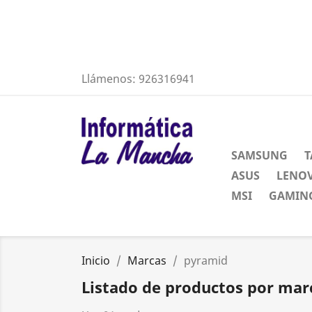
Llámenos:
926316941
SAMSUNG
T
ASUS
LENO
MSI
GAMING
Inicio
Marcas
pyramid
Listado de productos por ma