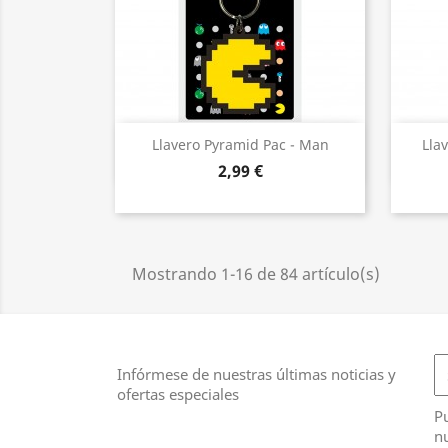
Vista rápida

Llavero Pyramid Pac - Man
Lla
2,99 €
Mostrando 1-16 de 84 artículo(s)
Infórmese de nuestras últimas noticias y
ofertas especiales
Pu
nu