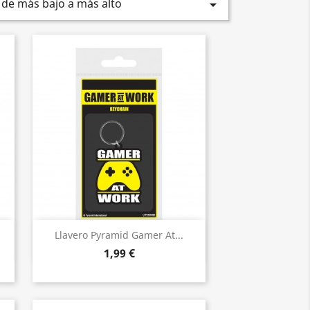
 de más bajo a más alto

Vista rápida

Llavero Pyramid Gamer At...
1,99 €