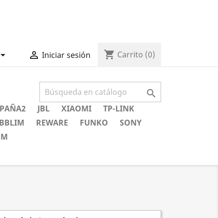
shopping_cart


Carrito
(0)
Iniciar sesión

PAÑA2
JBL
XIAOMI
TP-LINK
BBLIM
REWARE
FUNKO
SONY
EM