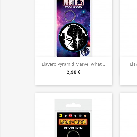
Vista rápida

Llavero Pyramid Marvel What...
Lla
2,99 €