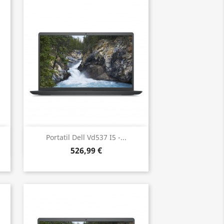
Vista rápida

Portatil Dell Vd537 I5 -...
526,99 €