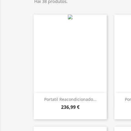
Hai 38 produtos.
Vista rápida

Portatil Reacondicionado...
Por
236,99 €