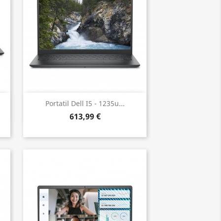
Vista rápida

Portatil Dell I5 - 1235u...
613,99 €