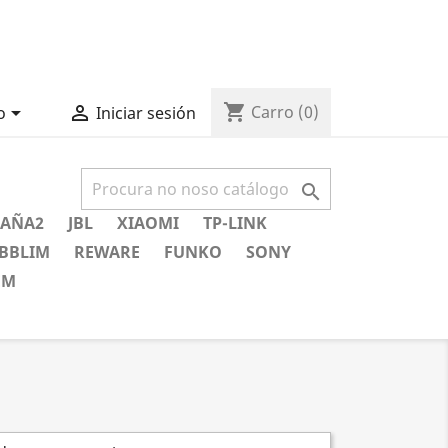
shopping_cart


Carro
(0)
o
Iniciar sesión

AÑA2
JBL
XIAOMI
TP-LINK
BBLIM
REWARE
FUNKO
SONY
EM