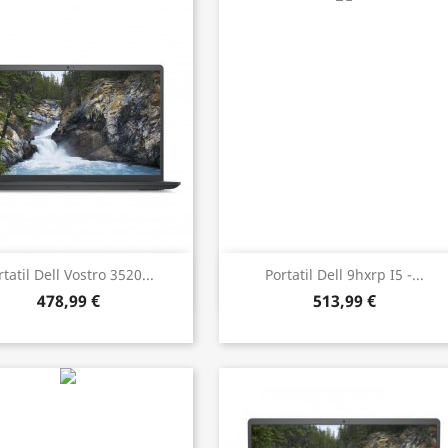
Vista rápida
Vista rápida


rtatil Dell Vostro 3520...
Portatil Dell 9hxrp I5 -...
478,99 €
513,99 €