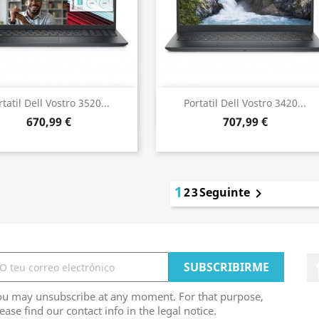
Vista rápida
Vista rápida


rtatil Dell Vostro 3520...
Portatil Dell Vostro 3420...
670,99 €
707,99 €
1
2
3
Seguinte

ou may unsubscribe at any moment. For that purpose,
ease find our contact info in the legal notice.