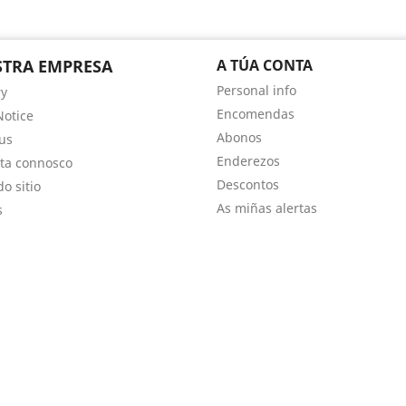
TRA EMPRESA
A TÚA CONTA
Personal info
ry
Encomendas
Notice
Abonos
us
Enderezos
ta connosco
Descontos
o sitio
As miñas alertas
s