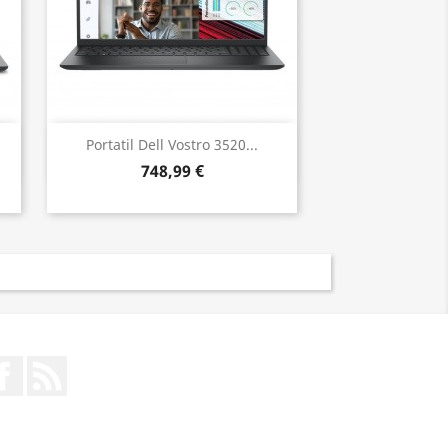
Vista rápida

Portatil Dell Vostro 3520...
748,99 €
Facebook
RSS