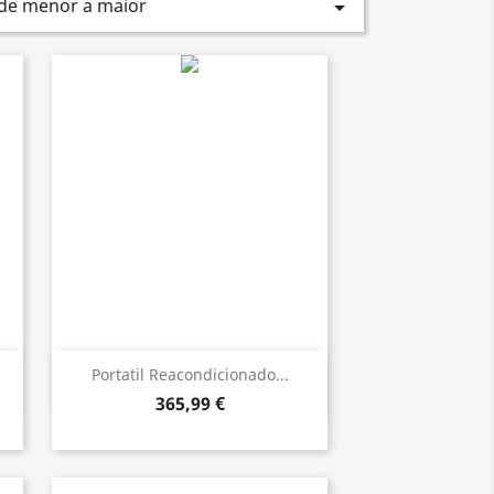
 de menor a maior

Vista rápida

Portatil Reacondicionado...
365,99 €