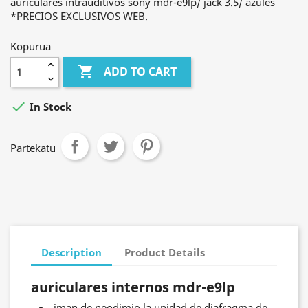
auriculares intrauditivos sony mdr-e9lp/ jack 3.5/ azules
*PRECIOS EXCLUSIVOS WEB.
Kopurua

ADD TO CART

In Stock
Partekatu
Description
Product Details
auriculares internos mdr-e9lp
iman de neodimio la unidad de diafragma de