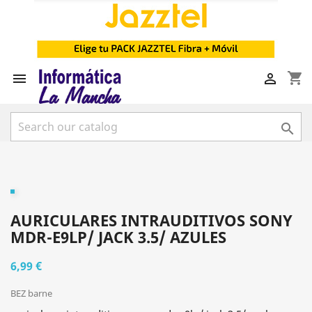
shopping_cart



AURICULARES INTRAUDITIVOS SONY
MDR-E9LP/ JACK 3.5/ AZULES
6,99 €
BEZ barne