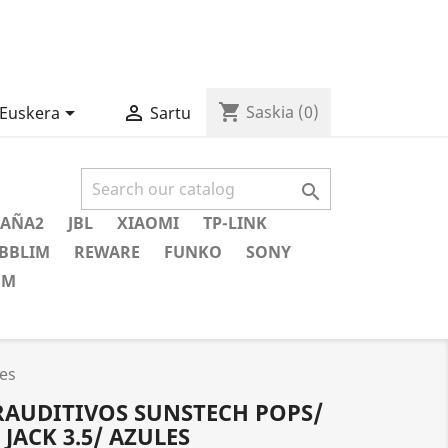
shopping_cart


Saskia
(0)
Euskera
Sartu

AÑA2
JBL
XIAOMI
TP-LINK
BBLIM
REWARE
FUNKO
SONY
EM
les
RAUDITIVOS SUNSTECH POPS/
ACK 3.5/ AZULES