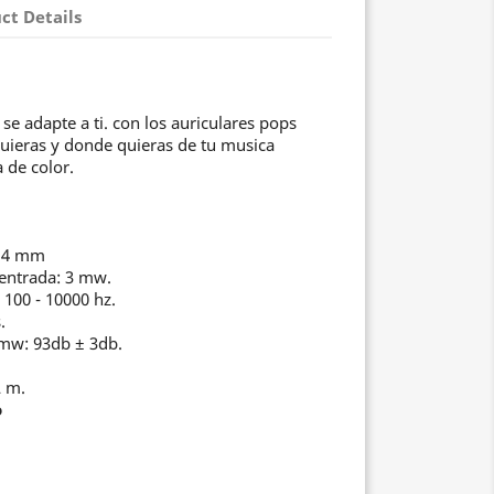
ct Details
se adapte a ti. con los auriculares pops
uieras y donde quieras de tu musica
 de color.
o 4 mm
entrada: 3 mw.
 100 - 10000 hz.
.
1mw: 93db ± 3db.
2 m.
o