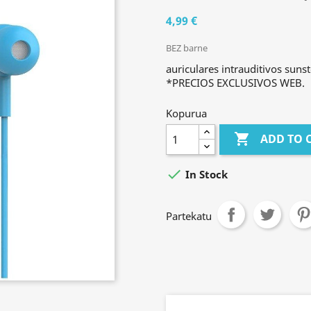
4,99 €
BEZ barne
auriculares intrauditivos suns
*PRECIOS EXCLUSIVOS WEB.
Kopurua

ADD TO 

In Stock
Partekatu