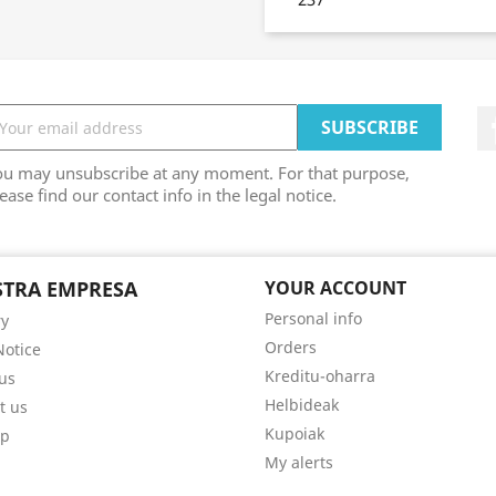
ou may unsubscribe at any moment. For that purpose,
ease find our contact info in the legal notice.
TRA EMPRESA
YOUR ACCOUNT
Personal info
ry
Orders
Notice
Kreditu-oharra
us
Helbideak
t us
Kupoiak
ap
My alerts