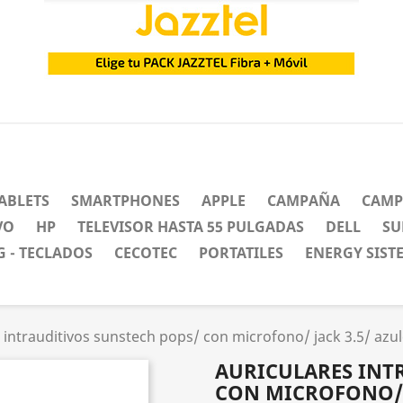
ABLETS
SMARTPHONES
APPLE
CAMPAÑA
CAMP
VO
HP
TELEVISOR HASTA 55 PULGADAS
DELL
SU
 - TECLADOS
CECOTEC
PORTATILES
ENERGY SIST
 intrauditivos sunstech pops/ con microfono/ jack 3.5/ azu
AURICULARES INT
CON MICROFONO/ J